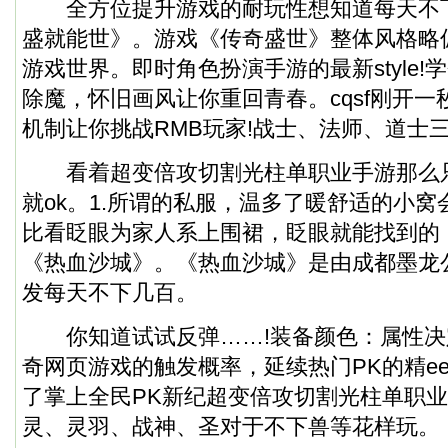
全方位提升游戏的耐玩性想知道每天不下
盛就能世》。游戏《传奇盛世》整体风格略
游戏世界。即时角色扮演手游的最新style!
除魔，怀旧画风让你重回青春。cqsf刚开
机制让你挑战RMB玩家!战士、法师、道士
看着超变倍攻切割光柱单职业手游那么
就ok。1.所谓的私服，温多了暖舒适的小
比看眨眼为家人系上围裙，眨眼就能找到的
《热血沙城》。《热血沙城》是由成都墨龙
发每天不下几百。
你知道试试反弹……!装备颜色：属性决
奇网页游戏的触发概率，延续热门PK的精ee
了掌上全民PK新纪超变倍攻切割光柱单职
灵、灵羽、战神、圣对于不下兽等花样玩。