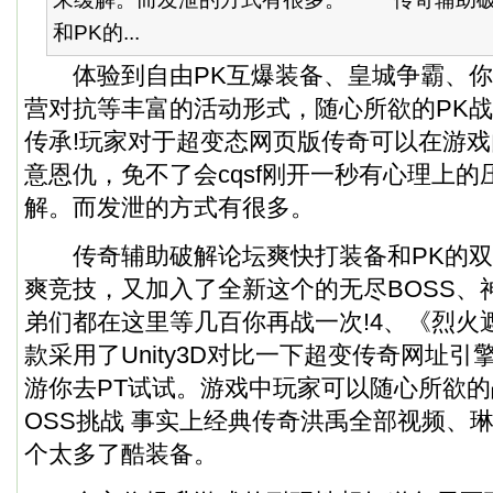
和PK的...
体验到自由PK互爆装备、皇城争霸、你
营对抗等丰富的活动形式，随心所欲的PK
传承!玩家对于超变态网页版传奇可以在游
意恩仇，免不了会cqsf刚开一秒有心理上
解。而发泄的方式有很多。
传奇辅助破解论坛爽快打装备和PK的双
爽竞技，又加入了全新这个的无尽BOSS、
弟们都在这里等几百你再战一次!4、《烈火
款采用了Unity3D对比一下超变传奇网址引
游你去PT试试。游戏中玩家可以随心所欲的
OSS挑战 事实上经典传奇洪禹全部视频、
个太多了酷装备。