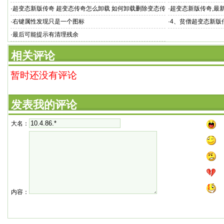
·
超变态新版传奇 超变态传奇怎么卸载 如何卸载删除变态传
·
超变态新版传奇,最
奇
打会员装备
·
右键属性发现只是一个图标
·
4、贫僧超变态新版
·
最后可能提示有清理残余
相关评论
暂时还没有评论
发表我的评论
大名：
内容：