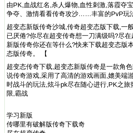
由PK,血战红名,杀人爆物,血性刺激,落霞
争夺、激情看看传奇攻沙……丰富的PvP玩
超变态新版传奇沙城,传奇超变态版下载,一
已厌倦?你尽在超变传奇想一刀满级吗?尽在
新版传奇你还在等什么?快来下载超变态版
态版传奇
。 【
超变态传奇下载,超变态新版传奇是一款角
说传奇游戏,采用了高清的游戏画面,媲美端
时战斗的玩法,炫斗pk尽在随心进行,PK之
限,霸战
学习新版
传哪里有破解版传奇下载奇