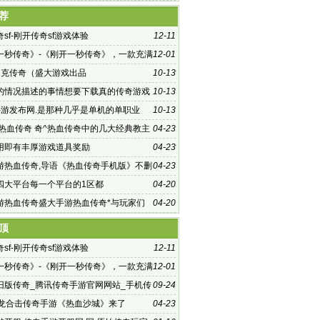
荐
sf-刚开传奇sf游戏体验
12-11
一秒传奇》-《刚开一秒传奇》，一款充满
12-01
热血的传奇游戏
巴克传奇（盛大游戏出品
10-13
的情况描述的事情想要下载真的传奇游戏
10-13
手游发布网.是那种几乎是单机的单职业
10-13
 热血传奇 奇^热血传奇中的几大经典教主
04-23
玩家
用即有丰厚游戏道具奖励
04-23
游热血传奇,导语《热血传奇手机版》不删
04-23
热开启!盛
四大平台每一个平台的1区都
04-20
游热血传奇盛大手游热血传奇*与玩家们
04-20
界重温帝国
顶
sf-刚开传奇sf游戏体验
12-11
一秒传奇》-《刚开一秒传奇》，一款充满
12-01
热血的传奇游戏
旧版传奇_腾讯传奇手游官网网站_手机传
09-24
发布网站
火龙合击传奇手游《热血沙城》来了
04-23