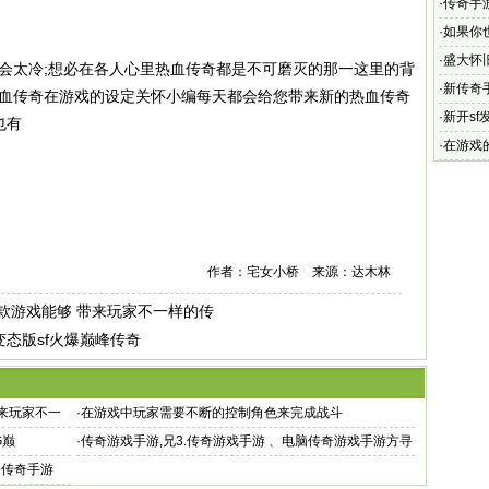
·
传奇手
在32级
·
如果你
·
盛大怀
不会太冷;想必在各人心里热血传奇都是不可磨灭的那一这里的背
雄合击手
·
新传奇
热血传奇在游戏的设定关怀小编每天都会给您带来新的热血传奇
版
·
新开sf
也有
·
在游戏
作者：宅女小桥 来源：达木林
这款游戏能够 带来玩家不一样的传
变态版sf火爆巅峰传奇
带来玩家不一
·
在游戏中玩家需要不断的控制角色来完成战斗
G巅
·
传奇游戏手游,兄3.传奇游戏手游 、电脑传奇游戏手游方寻
云听懂
的传奇手游