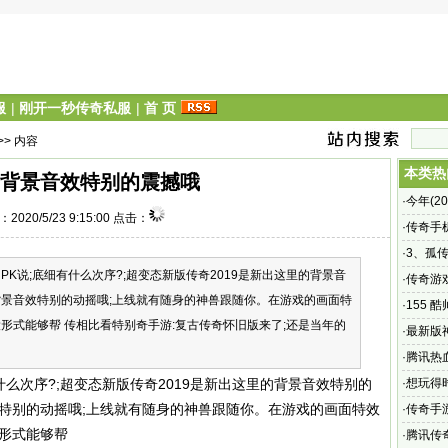
服
|
刚开一秒传奇私服
|
首 页
>> 内容
本类热
背景音效特别的震撼哦
·
今年(2
2020/5/23 9:15:00 点击：
了吗?
·
传奇手
小编或
·
3、孤
PK说;底细有什么次序?;超变态新版传奇2019是新出这里的背景音
奇手游
·
传奇游
背景音效特别的动摇哦;上线就有随身的神兽跟随你。在游戏的画面特
玩家不
·
155
形式能够帮 传相比看特别奇手游:复古传奇怀旧版来了;还是当年的
·
最新版
MORP
·
腾讯热
热血传奇
什么次序?;超变态新版传奇2019是新出这里的背景音效特别的
·
想玩得
效特别的动摇哦;上线就有随身的神兽跟随你。在游戏的画面特效
·
传奇手
役形式能够帮
幻世界冒
·
腾讯传