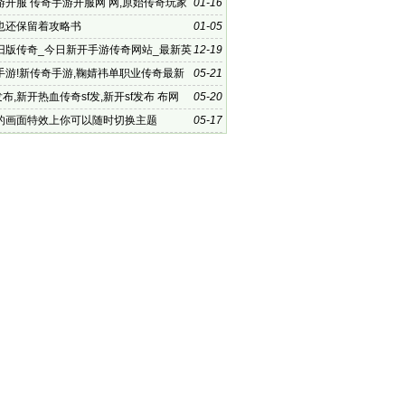
游开服 传奇手游开服网 网,原始传奇玩家
01-16
可开启血魔之体
也还保留着攻略书
01-05
旧版传奇_今日新开手游传奇网站_最新英
12-19
游_.76经
手游!新传奇手游,鞠婧祎单职业传奇最新
05-21
发布,新开热血传奇sf发,新开sf发布 布网
05-20
的画面特效上你可以随时切换主题
05-17