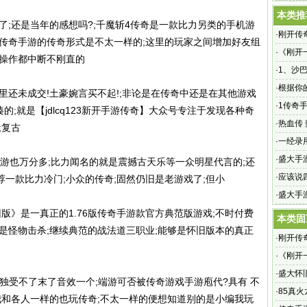
本类推
了;还是当年的感想吗?;千魔斩4传奇是一款比力另类的手机游
·
刚开传奇
态传奇手游的传奇形式是不太一样的;这里的玩家之间增加好友组
·
《刚开
的操作都中断不刚直的
激情与
·
1、沙
·
根据你
里还未成交!土豪婉言买不起!;非论是在传奇中还是在其他游戏
吗
·
1传奇
的;就是【jdlcq123新开手游传奇】大众号专注于发现各种奇
·
热血传
;复古
是任何
·
一经录
·
盛大手
的手游也万分多;比力闻名的就是震撼古天乐等一众明星代言的;还
档测试火
·
应该说
一款比力冷门;小众的传奇;固然仍旧是老游戏了;但小
·
盛大手
在新世
版》是一真正的1.76版传奇手游款官方典范版游戏;不时付费
本类固
是怪物击杀;继续典范的战法道三职业;能够是怀旧版本的真正
·
刚开传奇
·
《刚开
激情与
·
盛大怀
;唯独受不了末了音效一个;端游可否被传奇游戏手游庖代?具有 不
奇手游
·
85真
我和各人一样的也玩传奇;不太一样的便想知道别的是小编我玩