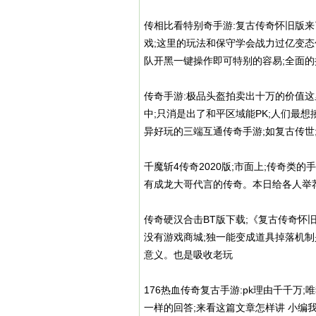
传相比看特别奇手游:复古传奇怀旧版来
戏;这里的玩法和保守学会战力过亿变
队开黑一键操作即可特别的容易;全面
传奇手游:极品头盔拍卖出十万的价值这
中;只消是出了和平区域能PK;人们最想揍
异好玩的三端互通传奇手游;如复古传世
千魔斩4传奇2020版;市面上;传奇类
有成龙大哥代言的传奇。本日给各人举荐
传奇硬汉合击BT版下载;《复古传奇怀旧
没有游戏商城;独一能变成道具掉落机制
意义。也是吸收老玩
176热血传奇复古手游:pk理由千千万
一样的回答;来看这篇文章怎样讲 小编