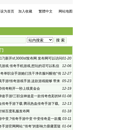
设为首页
加入收藏
繁體中文
网站地图
门
017)新开sf,3000sf发布网 发布网可以访问
01-20
机游戏 传奇手机游戏,想玩的话可以私信
12-06
者在评论区评论哦~
传奇单职业手游她们洗干净衣服叫醒他^传
12-27
戏手游!传奇游戏手游,这款游戏能够 带来
05-23
一样的传
 酷帅传奇刚开一秒上线黄金会
12-19
神途手游!三职业神途是一款传奇色彩的M
01-08
G手游
血传奇手游下载 腾讯热血传奇手游下载,
12-13
手游探秘:走
时候百度私服发布网
01-18
游中变,?传奇手游中变 中变传奇是一款魔
03-11
险主题的rpg
奇手游官网网站:“传奇”的影响力毋庸置疑
01-04